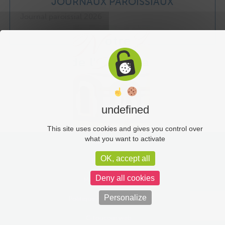
JOURNAUX PAROISSIAUX
Journal paroissial 2026
undefined
This site uses cookies and gives you control over
what you want to activate
Liens utiles
OK, accept all
Plan du site
Deny all cookies
Mentions légales
Personalize
Politique de confidentialité
C-toucom web