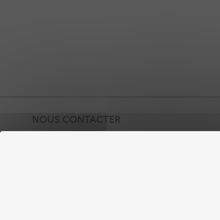
NOUS CONTACTER
6 rue de la Liberté,
03120 Lapalisse
paroisse-
notredamedelalliance@moulins.catholi
que.fr