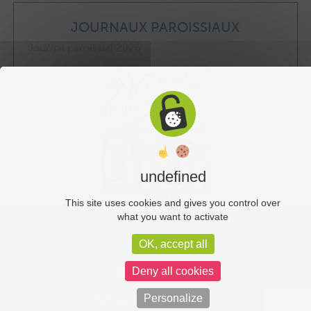
JOURNAUX PAROISSIAUX
Journal paroissial 2026
undefined
This site uses cookies and gives you control over
what you want to activate
Liens utiles
OK, accept all
Plan du site
Deny all cookies
Mentions légales
Personalize
Politique de confidentialité