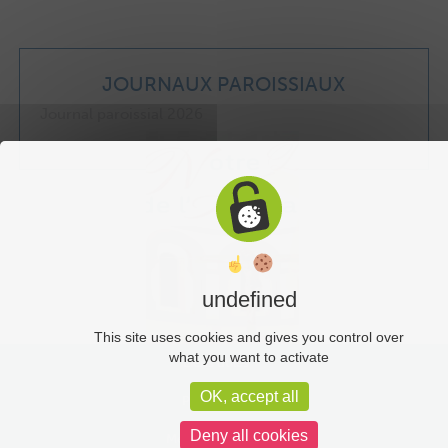
JOURNAUX PAROISSIAUX
Journal paroissial 2026
undefined
This site uses cookies and gives you control over
what you want to activate
Liens utiles
OK, accept all
Plan du site
Deny all cookies
Mentions légales