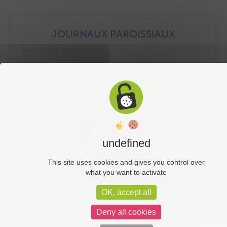
JOURNAUX PAROISSIAUX
Journal paroissial 2026
undefined
This site uses cookies and gives you control over
what you want to activate
Liens utiles
OK, accept all
Plan du site
Deny all cookies
Mentions légales