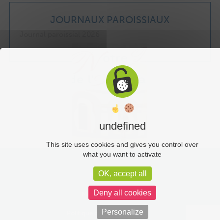
JOURNAUX PAROISSIAUX
Journal paroissial 2026
undefined
This site uses cookies and gives you control over
what you want to activate
Liens utiles
OK, accept all
Plan du site
Deny all cookies
Mentions légales
Personalize
Politique de confidentialité