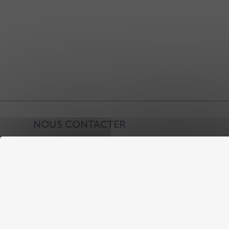
NOUS CONTACTER
6 rue de la Liberté,
03120 Lapalisse
paroisse-
notredamedelalliance@moulins.catholi
que.fr