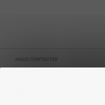
NOUS CONTACTER
6 rue de la Liberté,
03120 Lapalisse
paroisse-
notredamedelalliance@moulins.catholi
que.fr