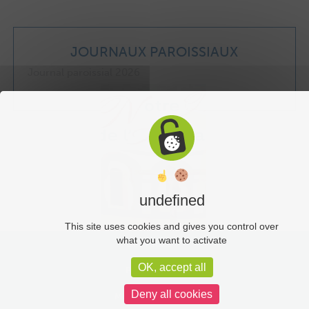
JOURNAUX PAROISSIAUX
Journal paroissial 2026
undefined
This site uses cookies and gives you control over
what you want to activate
Liens utiles
OK, accept all
Plan du site
Deny all cookies
Mentions légales