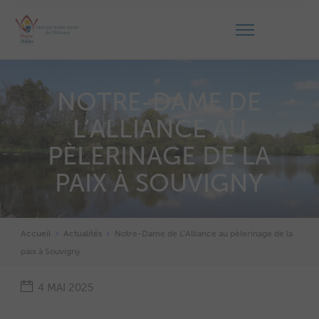
NOTRE-DAME DE
L’ALLIANCE AU
PÈLERINAGE DE LA
PAIX À SOUVIGNY
Accueil
Actualités
Notre-Dame de L’Alliance au pèlerinage de la
paix à Souvigny
4 MAI 2025