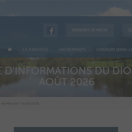
HORAIRES DE MESSE
L
LA PAROISSE
SACREMENTS
GRANDIR DANS LA
 D’INFORMATIONS DU DIO
AOÛT 2026
e de Moulins * Août 2026