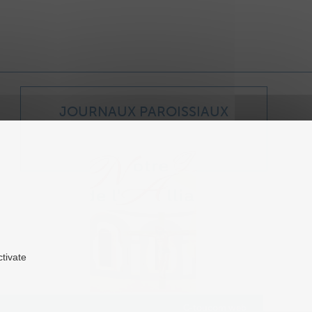
JOURNAUX PAROISSIAUX
Journal paroissial 2026
ctivate
C-toucom web