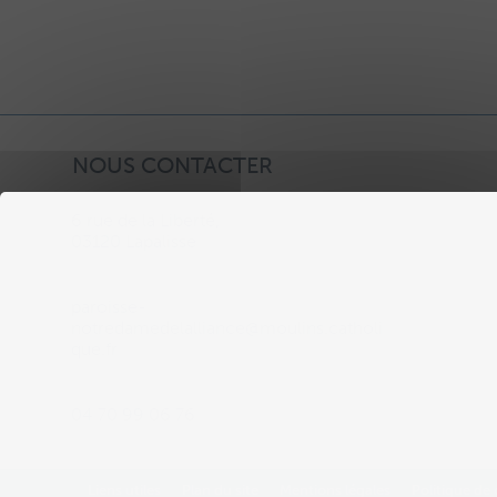
NOUS CONTACTER
6 rue de la Liberté,
03120 Lapalisse
paroisse-
notredamedelalliance@moulins.catholi
que.fr
04 70 99 06 76
Liens utiles
Plan du site
Mentions légales
Politique de 