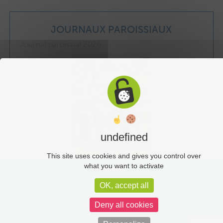
JOURNAUX PAROISSIAUX
Journal paroissial 2026
undefined
This site uses cookies and gives you control over
what you want to activate
Liens utiles
OK, accept all
Plan du site
Deny all cookies
Mentions légales